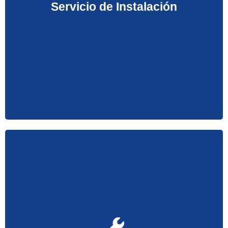
un precio económico. Confíe en nuestra calidad al
Servicio de Instalación
mejor precio para usted.
Cuando su Aire Acondicionado sufra cualquier